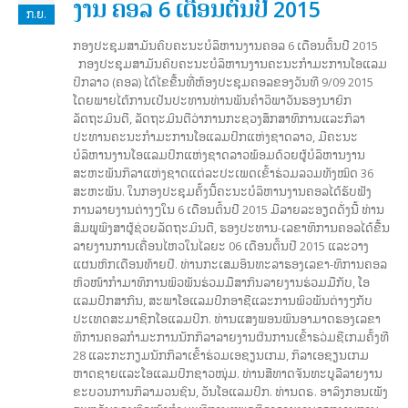
ງານ ຄອລ 6 ເດືອນຕົ້ນປີ 2015
ກ.ຍ.
ກອງປະຊຸມສາມັນຄົບຄະນະບໍລິຫານງານຄອລ 6 ເດືອນຕົ້ນປີ 2015
ກອງປະຊຸມສາມັນຄົບຄະນະບໍລິຫານງານຄະນະກຳມະການໂອແລມ
ປິກລາວ (ຄອລ) ໄດ້ໄຂຂື້ນທີ່ຫ້ອງປະຊຸມຄອລຂອງວັນທີ 9/09 2015
ໂດຍພາຍໄຕ້ການເປັນປະທານທ່ານພັນຄຳວິພາວັນຮອງນາຍົກ
ລັດຖະມົນຕີ, ລັດຖະມົນຕີວ່າການກະຊວງສຶກສາທິການແລະກິລາ
ປະທານຄະນະກຳມະການໂອແລມປິກແຫ່ງຊາດລາວ, ມີຄະນະ
ບໍລິຫານງານໂອແລມປິກແຫ່ງຊາດລາວພ້ອມດ້ວຍຜູ້ບໍລິຫານງານ
ສະຫະພັນກິລາແຫ່ງຊາດແຕ່ລະປະເພດເຂົ້າຮ່ວມລວມທັງໝົດ 36
ສະຫະພັນ. ໃນກອງປະຊຸມຄັ້ງນີ້ຄະນະບໍລິຫານງານຄອລໄດ້ຮັບຟັງ
ການລາຍງານຕ່າງໆໃນ 6 ເດືອນຕົ້ນປີ 2015 ມີລາຍລະອຽດດັ່ງນີ້ ທ່ານ
ສົມພູພົງສາຜູ້ຊ່ວຍລັດຖະມົນຕີ, ຮອງປະທານ-ເລຂາທິການຄອລໄດ້ຂື້ນ
ລາຍງານການເຄື່ອນໄຫວໃນໄລຍະ 06 ເດືອນຕົ້ນປີ 2015 ແລະວາງ
ແຜນຫົກເດືອນທ້າຍປີ. ທ່ານກະເສມອິນທະລາຮອງເລຂາ-ທິການຄອລ
ຫົວໜ້າກຳມາທິການພົວພັນຮ່ວມມືສາກົນລາຍງານຮ່ວມມືກັບ, ໂອ
ແລມປິກສາກົນ, ສະພາໂອແລມປິກອາຊີແລະການພົວພັນຕ່າງໆກັບ
ປະເທດສະມາຊິກໂອແລມປິກ. ທ່ານແສງພອນພົນອາມາດຮອງເລຂາ
ທິການຄອລກຳມະການນັກກິລາລາຍງານຜົນການເຂົ້າຮວ່ມຊີເກມຄັ້ງທີ
28 ແລະກະກຽມນັກກິລາເຂົ້າຮ່ວມເອຊຽນເກມ, ກິລາເອຊຽນເກມ
ຫາດຊາຍແລະໂອແລມປິກຊາວໜຸ່ມ. ທ່ານສີທາດຈັນທະບູລີລາຍງານ
ຂະບວນການກິລາມວນຊົນ, ວັນໂອແລມປິກ. ທ່ານດຣ. ອາລົງກອນເພັງ