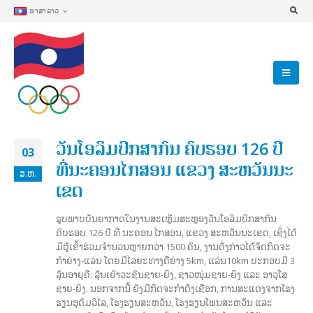
ພາສາລາວ
ວັນໂອລິມປິກສາກົນ ຄົບຮອບ 126 ປີ
03
ທີ່ນະຄອນໄກສອນ ແຂວງ ສະຫວັນນະ
ສ.ຫ.
ເຂດ
ຮູບພາບບັນຍາກາດໃນງານສະເຫຼີມສະຫຼອງວັນໂອລິມປິກສາກົນ
ຄົບຮອບ 126 ປີ ທີ່ ນະຄອນ ໄກສອນ, ແຂວງ ສະຫວັນນະເຂດ, ເຊິ່ງໄດ້
ມີຜູ້ເຂົ້າຮ່ວມຈໍານວນຫຼາຍກວ່າ 1500 ຄົນ, ງານດັ່ງກ່າວໄດ້ຈັດກິດຈະ
ກໍາຍ່າງ-ແລ່ນ ໂດຍມີໄລຍະທາງຄືຍ່າງ 5km, ແລ່ນ10km ປະກອບມີ 3
ລຸ້ນອາຍຸຄື: ລຸ້ນເຍົາວະຊົນຊາຍ-ຍິງ, ຊາວໜຸ່ມຊາຍ-ຍິງ ແລະ ອາວຸໂສ
ຊາຍ-ຍິງ. ນອກຈາກນີ້ ຍັງມີກິດຈະກຳດຶງເຊືອກ, ການສະແດງຈາກໂຮງ
ຮຽນອຸດົມວິໄລ, ໂຮງຮຽນສະຫວັນ, ໂຮງຮຽນໂພນສະຫວັນ ແລະ