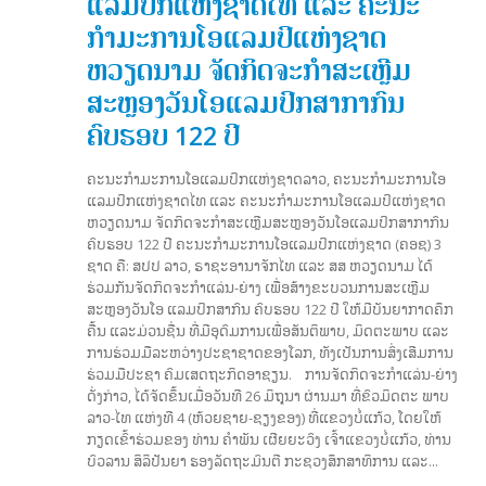
ແລມປິກແຫ່ງຊາດໄທ ແລະ ຄະນະ
ກໍາມະການໂອແລມປິແຫ່ງຊາດ
ຫວຽດນາມ ຈັດກິດຈະກຳສະເຫຼີມ
ສະຫຼອງວັນໂອແລມປິກສາກາກົນ
ຄົບຮອບ 122 ປີ
ຄະນະກຳມະການໂອແລມປິກແຫ່ງຊາດລາວ, ຄະນະກຳມະການໂອ
ແລມປິກແຫ່ງຊາດໄທ ແລະ ຄະນະກໍາມະການໂອແລມປິແຫ່ງຊາດ
ຫວຽດນາມ ຈັດກິດຈະກຳສະເຫຼີມສະຫຼອງວັນໂອແລມປິກສາກາກົນ
ຄົບຮອບ 122 ປີ ຄະນະກໍາມະການໂອແລມປິກແຫ່ງຊາດ (ຄອຊ) 3
ຊາດ ຄື: ສປປ ລາວ, ຣາຊະອານາຈັກໄທ ແລະ ສສ ຫວຽດນາມ ໄດ້
ຮ່ວມກັນຈັດກິດຈະກຳແລ່ນ-ຍ່າງ ເພື່ອສ້າງຂະບວນການສະເຫຼີມ
ສະຫຼອງວັນໂອ ແລມປິກສາກົນ ຄົບຮອບ 122 ປີ ໃຫ້ມີບັນຍາກາດຄຶກ
ຄື້ນ ແລະມ່ວນຊື່ນ ທີ່ມີອຸດົມການເພື່ອສັນຕິພາບ, ມິດຕະພາບ ແລະ
ການຮ່ວມມືລະຫວ່າງປະຊາຊາດຂອງໂລກ, ທັງເປັນການສົ່ງເສີມການ
ຮ່ວມມືປະຊາ ຄົມເສດຖະກິດອາຊຽນ. ການຈັດກິດຈະກຳແລ່ນ-ຍ່າງ
ດັ່ງກ່າວ, ໄດ້ຈັດຂຶ້ນເມື່ອວັນທີ 26 ມິຖຸນາ ຜ່ານມາ ທີ່ຂົວມິດຕະ ພາບ
ລາວ-ໄທ ແຫ່ງທີ 4 (ຫ້ວຍຊາຍ-ຊຽງຂອງ) ທີ່ແຂວງບໍ່ແກ້ວ, ໂດຍໃຫ້
ກຽດເຂົ້າຮ່ວມຂອງ ທ່ານ ຄຳພັນ ເຜີຍຍະວົງ ເຈົ້າແຂວງບໍ່ແກ້ວ, ທ່ານ
ບົວລານ ສິລິປັນຍາ ຮອງລັດຖະມົນຕີ ກະຊວງສຶກສາທິການ ແລະ...