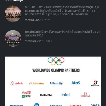
ຄະນະກໍາມະການໂອແລມປິກແຫ່ງຊາດລາວໄດ້ເຂົ້າຮ່ວມກອງປະຊຸມ
ສະພາສະຫະພັນກິລາຊີເກມຄັ້ງທີ 2, ໃນລະຫວ່າງວັນທີ 15 – 18
ກໍລະກົດ 2026 ທີ່ໂຮງແຮມຊັນເວ ຣີສອດ, ປະເທດມາເລຍ
ເດືອນກໍລະກົດ 22, 2026
ການອົບຮົມຜູ້ບໍລິຫານກິລາແຂວງຈໍາປາສັກ ໃນລະຫວ່າງວັນທີ 26-28
ພຶດສະພາ 2026
ເດືອນພຶດສະພາ 31, 2026