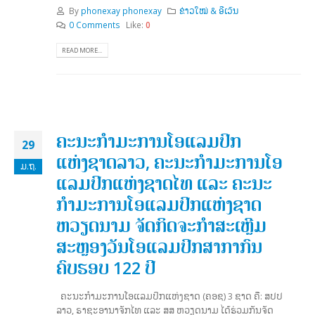
By
phonexay phonexay
ຂ່າວໃໝ່ & ອີເວັນ
0 Comments
Like:
0
READ MORE...
ຄະນະກຳມະການໂອແລມປິກ
29
ແຫ່ງຊາດລາວ, ຄະນະກຳມະການໂອ
ມ.ຖ.
ແລມປິກແຫ່ງຊາດໄທ ແລະ ຄະນະ
ກໍາມະການໂອແລມປິກແຫ່ງຊາດ
ຫວຽດນາມ ຈັດກິດຈະກຳສະເຫຼີມ
ສະຫຼອງວັນໂອແລມປິກສາກາກົນ
ຄົບຮອບ 122 ປີ
ຄະນະກໍາມະການໂອແລມປິກແຫ່ງຊາດ (ຄອຊ) 3 ຊາດ ຄື: ສປປ
ລາວ, ຣາຊະອານາຈັກໄທ ແລະ ສສ ຫວຽດນາມ ໄດ້ຮ່ວມກັນຈັດ