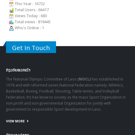
This Year : 16732
Total Users : 66417
Views Today : 683
Total views : 819445
Who's Online : 1
Get In Touch
ກ່ຽວກັບພວກເຮົາ
The National Olympic Committee of Laos
(NOCL)
has established in
1978 and with reformed seven National Federation namely: Athletics,
Basketball, Boxing, Football, Shooting, Table tennis, and Volleyball
Federation. It’s has know to society as the mass Sport Organization in
non profit and non-governmental Organization for jointly with
government to responsible Sport development in Laos.
VIEW MORE
ບົດຄວາມລ່າສຸດ