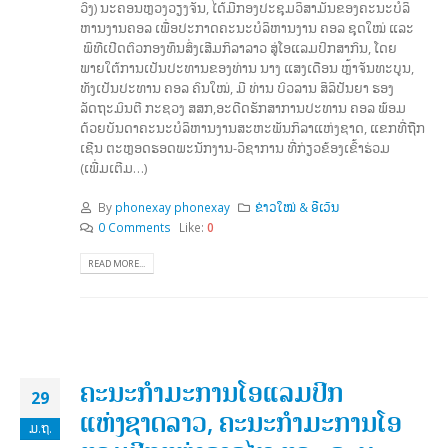
ວົງ) ນະຄອນຫຼວງວຽງຈັນ, ໄດ້ມີກອງປະຊຸມວິສາມັນຂອງຄະນະບໍລິ
ຫານງານຄອລ ເພື່ອປະກາດຄະນະບໍລິຫານງານ ຄອລ ຊຸດໃໝ່ ແລະ
ພິທີເປີດຕົວກອງທຶນສົ່ງເສີມກິລາລາວ ສູ່ໂອແລມປິກສາກົນ, ໂດຍ
ພາຍໃຕ້ການເປັນປະທານຂອງທ່ານ ນາງ ແສງເດືອນ ຫຼ້າຈັນທະບູນ,
ທັງເປັນປະທານ ຄອລ ຄົນໃໝ່, ມີ ທ່ານ ບົວລານ ສິລິປັນຍາ ຮອງ
ລັດຖະມົນຕີ ກະຊວງ ສສກ,ອະດີດຮັກສາການປະທານ ຄອລ ພ້ອມ
ດ້ວຍບັນດາຄະນະບໍລິຫານງານສະຫະພັນກິລາແຫ່ງຊາດ, ແຂກທີ່ຖືກ
ເຊີນ ຕະຫຼອດຮອດພະນັກງານ-ວິຊາການ ທີ່ກ່ຽວຂ້ອງເຂົ້າຮ່ວມ
(ເພີ່ມເຕີມ…)
By
phonexay phonexay
ຂ່າວໃໝ່ & ອີເວັນ
0 Comments
Like:
0
READ MORE...
ຄະນະກຳມະການໂອແລມປິກ
29
ແຫ່ງຊາດລາວ, ຄະນະກຳມະການໂອ
ມ.ຖ.