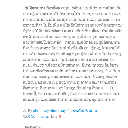
ຜູ້ບໍລິຫານການກິລາທົ່ວແຂວງສະຫວັນນະເຂດໄດ້ຮັບການຍົກລະດັບ
ຄວາມຮູ້ຄວາມສາມາດໃນດ້ານການຊີ້ນຳ-ນຳພາ, ພາລະບົດບາດ ແລະ
ຄວາມໝາຍຄວາມສຳຄັນຂອງກິລາຕໍ່ກັບສັງຄົມແລະ ແຜນພັດທະນາ
ວຽກງານກິລາ ໃນຂັ້ນຕໍ່ໄປ ແນ່ໃສ່ເຮັດໃຫ້ການຈັດຕັ້ງປະຕິບັດວຽກງານ
ດັ່ງກ່າວ ໄດ້ຮັບປະສິດທິພາບ ແລະ ປະສິດທິຜົນ ເທື່ອລະກ້າວ ພ້ອມທັງ
ສ້າງໄດ້ນັກກິລາເປັນຕົວແທນຂອງແຂວງເຂົ້າຮ່ວມງານລະດັບຊາດ
ແລະ ພາກພື້ນໃນອະນາຄົດ. ກອງປະຊຸມເຝິກອົບຮົມຜູ້ບໍລິຫານການ
ກິລາທົ່ວແຂວງສະຫວັນະເຂດໄດ້ໄຂຂື້ນ ທີ່ເຂດ (ຫຼັກ 4), ໂດຍພາຍໃຕ້
ການເປັນປະທານຂອງ ທ່ານສົມພູ ພົງສາ ຜູ້ຊ່ວຍລັດຖະມົນຕີ ກະຊວງ
ສຶກສາທິການ ແລະ ກິລາ, ທັງເປັນຮອງປະທານ ແລະເລຂາທິການ
ຄະນະກຳມະການໂອແລມປິກແຫ່ງຊາດ, ມີທ່ານ ຖາວອນ ອິນສີຊຽງ
ໃໝ່ ຮອງຫົວໜ້າພະແນກສຶກສາທິການ ແລະ ກິລາແຂວງ, ພ້ອມດ້ວຍ
ບັນດາຄະນະຫ້ອງການສຶກສາທິການ ແລະ ກິລາ 15 ເມືອງ, ຫົວໜ້າ
ຂະແໜງ, ຮອງຂະແໜງ, ພະນັກງານ, ຄູ-ອາຈານ ທີ່ມາຈາກມະຫາ
ວິທະຍາໄລ, ວິທະຍາໄລ ແລະ ໂຮງຮຽນອ້ອມຂ້າງເຂົ້າຮ່ວມ. ໃນ
ໂອກາດນີ້, ທ່ານ ຖາວອນ ອິນສີຊຽງໃໝ່ ກ່າວໃນພິທີເປີດວ່າ: ການເຝິກ
ອົບຮົມຄັ້ງນີ້ ແມ່ນເພື່ອເປັນການຍົກລະດັບຄວາມຮູ້ຄວາມສາມາດ...
By
phonexay phonexay
ຂ່າວໃໝ່ & ອີເວັນ
0 Comments
Like:
0
READ MORE...