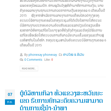
ສະຫວັນຮອງຫົວໜ້າກຳມະທິການແພດກິລາລາຍງານວຽກງານການ
ແພດຂອງໂອແລມປິກ. ທ່ານພູວັນວົງສຸທິກຳມາທິການການເງິນ, ນາຍ
ຄັງຄອລລາຍງານຖານະການກວດກາການເງີນຂອງຄອລ 6 ເດືອນຕົ້ນປີ
2015 ຫຼັງຈາກສຳເລັດການລາຍງານການເຄື່ອນໄຫວຕ່າງໆຂອງ
ຄະນະບໍລິຫານງານຄອລໃນກອງປະຊຸມກໍໄດ້ເປີດໂອກາດໃຫ້ຄະນະ
ບໍລິຫານງານປະກອບຄວາມຄິດເຫັນແລະແລກປ່ຽນບົດຮຽນເພື່ອ
ຊອກຫາວິທິທາງແກ້ໄຂໃນບາງຈຸດທີ່ຍັງຄົງຄ້າງແລະຕ້ອງໄດ້ຮັບການ
ແກ້ໄຂເພື່ອເຮັດໃຫ້ຂະບວນການກິລາວມີຄວາມເຂັ້ມແຂງແລະກ້າວສູ່
ເວທິສາກົນໃນຕໍ່ໜ້າ. ກອງປະຊຸມສາມັນຄົບຄະນະບໍລິຫານງານຄອລ 6
ເດືອນຕົ້ນປີ 2015
By
phonexay phonexay
ຂ່າວໃໝ່ & ອີເວັນ
0 Comments
Like:
0
READ MORE...
ຜູ້ບໍລິຫານກິລາ ທົ່ວແຂວງສະຫວັນນະ
07
ເຂດ ຮັບການຍົກລະດັບຄວາມສາມາດ
ກ.ຍ.
ດ້ານການຊີ້ນຳ-ນຳພາ