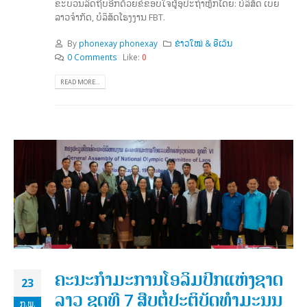
ຂະບວນລົດຖີບອີກດ້ວຍຂໍຂອບໃຈຜູ້ອຸປະຖໍາຫຼັກໂດຍ: ບໍລິສັດ ເບຍ
ລາວຈໍາກັດ, ບໍລິສັດໂຮງງານ FBT.
By
phonexay phonexay
ຂ່າວໃໝ່ & ອີເວັນ
0 Comments
Like:
0
READ MORE...
ຄະນະກຳມະການໂອລິມປິກແຫ່ງຊາດ
23
ລາວ ຊຸດທີ 7 ສືບຕໍ່ປະຕິບັດທຳມະນູນ
ກ.ພ.