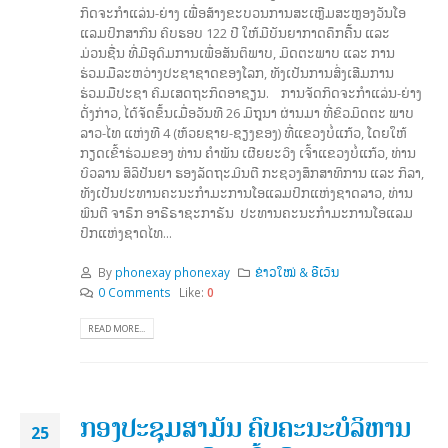
ກິດຈະກຳແລ່ນ-ຍ່າງ ເພື່ອສ້າງຂະບວນການສະເຫຼີມສະຫຼອງວັນໂອ
ແລມປິກສາກົນ ຄົບຮອບ 122 ປີ ໃຫ້ມີບັນຍາກາດຄຶກຄື້ນ ແລະ
ມ່ວນຊື່ນ ທີ່ມີອຸດົມການເພື່ອສັນຕິພາບ, ມິດຕະພາບ ແລະ ການ
ຮ່ວມມືລະຫວ່າງປະຊາຊາດຂອງໂລກ, ທັງເປັນການສົ່ງເສີມການ
ຮ່ວມມືປະຊາ ຄົມເສດຖະກິດອາຊຽນ. ການຈັດກິດຈະກຳແລ່ນ-ຍ່າງ
ດັ່ງກ່າວ, ໄດ້ຈັດຂຶ້ນເມື່ອວັນທີ 26 ມິຖຸນາ ຜ່ານມາ ທີ່ຂົວມິດຕະ ພາບ
ລາວ-ໄທ ແຫ່ງທີ 4 (ຫ້ວຍຊາຍ-ຊຽງຂອງ) ທີ່ແຂວງບໍ່ແກ້ວ, ໂດຍໃຫ້
ກຽດເຂົ້າຮ່ວມຂອງ ທ່ານ ຄຳພັນ ເຜີຍຍະວົງ ເຈົ້າແຂວງບໍ່ແກ້ວ, ທ່ານ
ບົວລານ ສິລິປັນຍາ ຮອງລັດຖະມົນຕີ ກະຊວງສຶກສາທິການ ແລະ ກິລາ,
ທັງເປັນປະທານຄະນະກໍາມະການໂອແລມປິກແຫ່ງຊາດລາວ, ທ່ານ
ພົນຕີ ຈາຣຶກ ອາຣີຣາຊະກາຣັນ ປະທານຄະນະກຳມະການໂອແລມ
ປິກແຫ່ງຊາດໄທ...
By
phonexay phonexay
ຂ່າວໃໝ່ & ອີເວັນ
0 Comments
Like:
0
READ MORE...
ກອງປະຊຸມສາມັນ ຄົບຄະນະບໍລິຫານ
25