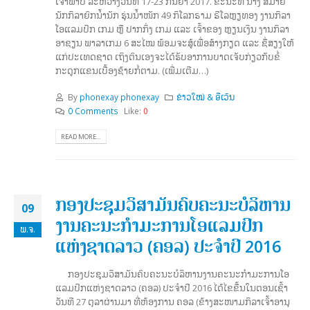
ເຈົ້າພາບ ລະຫວ່າງວັນທີ 17-23 ກັນຍາ 2017. ຂະນະທີ່ ນາງ ສີມາຍ
ນັກກິລາຍົກນໍ້ານັກ ຮຸ່ນນໍ້າໜັກ 49 ກິໂລກຣາມ ຣີໂລຫຼຽທອງ ງານກິລາ
ໂອແລມປິກ ເກມ ຫຼື ປາກກິ່ງ ເກມ ແລະ ເຈົ້າຂອງ ຫຼຽນເງິນ ງານກິລາ
ອາຊຽນ ພາລາເກມ 6 ສະໄໝ ພ້ອມຈະສູ້ເພື່ອສ້າງກຽດ ແລະ ຊື່ສຽງໃຫ້
ແກ່ປະເທດຊາດ ເຖິງຕົນເອງຈະໄດ້ຮັບອາການບາດເຈັບກ່ຽວກັບຂໍ່
ກະດູກແຂນເບື້ອງຊ້າຍກໍ່ຕາມ. (ເພີ່ມເຕີມ…)
By
phonexay phonexay
ຂ່າວໃໝ່ & ອີເວັນ
0 Comments
Like:
0
READ MORE...
ກອງປະຊຸມວິສາມັນຄົບຄະນະບໍລິຫານ
09
ງານຄະນະກຳມະການໂອແລມປິກ
​ພ.ຈ.
ແຫ່ງຊາດລາວ (ຄອລ) ປະຈຳປີ 2016
ກອງປະ­ຊຸມວິ­ສາ­ມັນຄົບຄະ­ນະບໍ­ລິ­ຫານງານຄະ­ນະກຳ­ມະ­ການໂອ
ແລມປິກແຫ່ງຊາດລາວ (ຄອລ) ປະ­ຈຳປີ 2016 ໄດ້ໄຂຂື້ນໃນຕອນເຊົ້າ
ວັນທີ 27 ຕຸລາຜ່ານມາ ທີ່ຫ້ອງການ ຄອລ (ຂ້າງສະໜາມກິລາເຈົ້າອານຸ