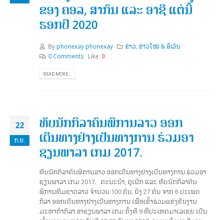
ຂອງ ຄອລ, ສາກົນ ແລະ ອາຊີ ແຕ່ນີ້
ຮອກປີ 2020
By
phonexay phonexay
ຂ່າວ
,
ຂ່າວໃໝ່ & ອີເວັນ
0 Comments
Like:
0
READ MORE...
ທັບນັກກິລາຄົນພິການລາວ ອອກ
22
ເດີນທາງຢ່າງເປັນທາງການ ຮ່ວມອາ
ກ.ຍ.
ຊຽນພາລາ ເກມ 2017.
ທັບນັກກິລາຄົນພິການລາວ ອອກເດີນທາງຢ່າງເປັນທາງການ ຮ່ວມອາ
ຊຽນພາລາ ເກມ 2017. ຄະນະນຳ, ຄູເຝິກ ແລະ ທັບນັກກິລາຄົນ
ພິການທີມຊາດລາວ ຈຳນວນ 100 ຄົນ, ຍິງ 27 ຄົນ ຈາກ 6 ປະເພດ
ກິລາ ອອກເດີນທາງຢ່າງເປັນທາງການ ເພື່ອເຂົ້າຮ່ວມແຂ່ງຂັນງານ
ມະຫາກຳກິລາ ອາຊຽນພາລາ ເກມ ຄັ້ງທີ 9 ທີ່ປະເທດມາເລເຊຍ ເປັນ