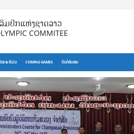
ິມປິກແຫ່ງຊາດລາວ
OLYMPIC COMMITEE
ໃໝ່ & ອີເວັນ
COMING GAMES
ຕິດຕໍ່ພົວພັນ