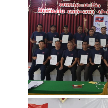
ເດືອນເມສ
ການອົບຮົມຜູ້ບໍລິຫານກິລາແຂວງ
ຈໍາປາສັກ ໃນລະຫວ່າງວັນທີ 26-28
ພຶດສະພາ 2026
ເດືອນພຶດສະພາ 31, 2026
ເດືອນທັນ
ການເຂົ້າຮ່ວມແຂ່ງຂັນກິລາ ເອຊຽນ
ເກມຫາດຊາຍ ຄັ້ງທີ 6, ຈັດຂື້ນທີ່
ເມືອງ ຊານຢາ, ປະເທດ ຈີນ ເປັນ
ເຈົ້າພາບ ໃນລະຫວ່າງວັນທີ 22 – 30 ເມສາ
2026
ເຄື່ອງ
ສາທາລະ
ເດືອນເມສາ 24, 2026
ເດືອນທັນ