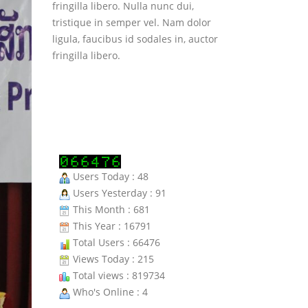
ligula, faucibus id sodales in, auctor
fringilla libero. Nulla nunc dui,
tristique in semper vel. Nam dolor
ligula, faucibus id sodales in, auctor
fringilla libero.
Users Today : 48
Users Yesterday : 91
This Month : 681
This Year : 16791
Total Users : 66476
Views Today : 215
Total views : 819734
Who's Online : 4