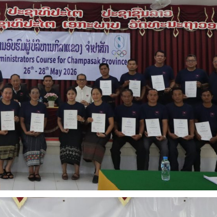
າ 13, 2026
ການອົບຮົມຜູ້ບໍລິຫານກິລ
ຄະນະກໍາມະການໂອແລມປິກ
ຈໍາປາສັກ ໃນລະຫວ່າງວັນທ
ແຫ່ງຊາດລາວ ໄດ້ຈັດພິທີມອບ-ຮັບ
ພຶດສະພາ 2026
ເຄື່ອງກິລາ
ເດືອນພຶດສະພາ 31, 2026
ວາ 6, 2025
ການເຂົ້າຮ່ວມແຂ່ງຂັນກິລ
ຄະນະກໍາມະການໂອແລມປິກ
ເກມຫາດຊາຍ ຄັ້ງທີ 6, ຈັດຂື
ແຫ່ງຊາດລາວ ໄດ້ຈັດພິທີມອບ-ຮັບ
ເມືອງ ຊານຢາ, ປະເທດ ຈີນ
ເຄື່ອງກິລາ ໂດຍໄດ້ຮັບການອຸປະຖໍາ
ເຈົ້າພາບ ໃນລະຫວ່າງວັນທີ 22 – 30
ກິລາ ຈາກ ກົມກິລາແຂວງຢຸນນານ,
2026
ນະລັດປະຊາຊົນຈີນ
ເດືອນເມສາ 24, 2026
ວາ 6, 2025