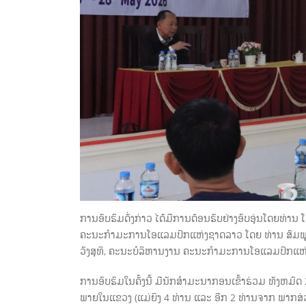
ການອົບຮົມດັ່ງກ່າວ ໄດ້ມີການຕ້ອນຮັບຢ່າງອົບອຸ່ນໂດຍທ່
ຄະນະກໍາມະການໂອແລມປິກແຫ່ງຊາດລາວ ໂດຍ ທ່ານ ສົມພູ
ວົງສຸທິ, ຄະນະບໍລິຫານງານ ຄະນະກໍາມະການໂອແລມປິກແຫ່
ການອົບຮົມໃນຄັ້ງນີ້ ມີນັກສໍາມະນາກອນເຂົ້າຮ່ວມ ທັງຫ
ພາຍໃນແຂວງ (ແມ່ຍິງ 4 ທ່ານ ແລະ ອີກ 2 ທ່ານຈາກ ພາກສ່