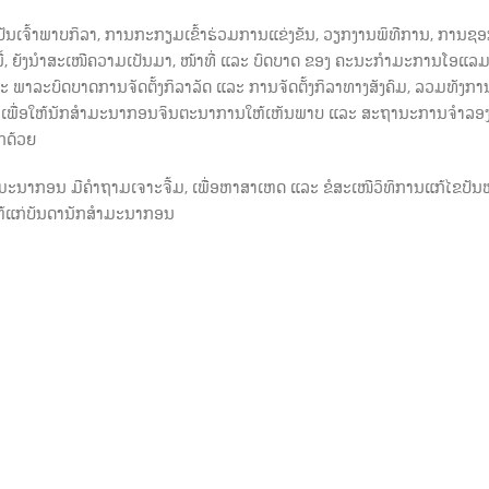
ັນເຈົ້າພາບກິລາ, ການກະກຽມເຂົ້າຮ່ວມການແຂ່ງຂັນ, ວຽກງານພິທີການ, ການຊອກ
ີ້, ຍັງນໍາສະເໜີຄວາມເປັນມາ, ໜ້າທີ່ ແລະ ບົດບາດ ຂອງ ຄະນະກໍາມະການໂອແລມ
ແລະ ພາລະບົດບາດການຈັດຕັ້ງກິລາລັດ ແລະ ການຈັດຕັ້ງກິລາທາງສັງຄົມ, ລວມທັງກາ
ຍາຍ ເພື່ອໃຫ້ນັກສໍາມະນາກອນຈິນຕະນາການໃຫ້ເຫັນພາບ ແລະ ສະຖານະການຈໍາລ
ກດ້ວຍ
ໍາມະນາກອນ ມີຄໍາຖາມເຈາະຈີ້ມ, ເພື່ອຫາສາເຫດ ແລະ ຂໍສະເໜີວິທິການແກ້ໄຂປັ
ໃຫ້ແກ່ບັນດານັກສໍາມະນາກອນ