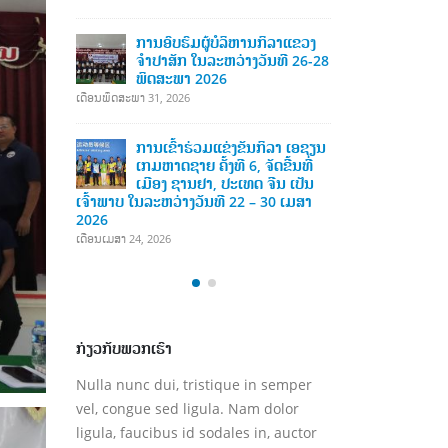
ເດືອນເມສາ 13, 2026
າແຂວງ
ການອ
ີ 26-28
ຄະນະກໍາມະການໂອແລມປິກ
ຈໍາປ
ແຫ່ງຊາດລາວ ໄດ້ຈັດພິທີມອບ-ຮັບ
ພຶດ
ເຄື່ອງກິລາ
ເດືອນພຶດສະພາ 31,
ເດືອນທັນວາ 6, 2025
າ ເອຊຽນ
ການເ
້ນທີ່
ຄະນະກໍາມະການໂອແລມປິກ
ເກມຫ
 ເປັນ
ແຫ່ງຊາດລາວ ໄດ້ຈັດພິທີມອບ-ຮັບ
ເມືອ
 ເມສາ
ເຄື່ອງກິລາ ໂດຍໄດ້ຮັບການອຸປະຖໍາ
ເຈົ້າພາບ ໃນລະ
ເຄື່ອງກິລາ ຈາກ ກົມກິລາແຂວງຢຸນນານ,
2026
ສາທາລະນະລັດປະຊາຊົນຈີນ
ເດືອນເມສາ 24, 20
ເດືອນທັນວາ 6, 2025
ກ່ຽວກັບພວກເຮົາ
Nulla nunc dui, tristique in semper
vel, congue sed ligula. Nam dolor