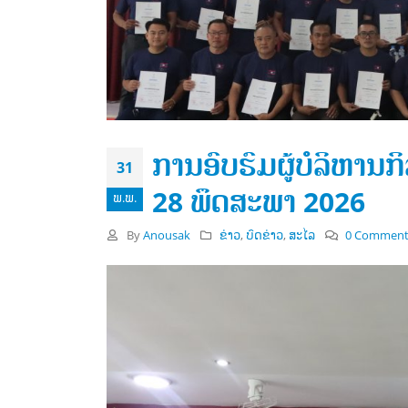
ການອົບຮົມຜູ້ບໍລິຫານກ
31
28 ພຶດສະພາ 2026
ພ.ພ.
By
Anousak
ຂ່າວ
,
ບົດຂ່າວ
,
ສະໄລ
0 Comment
ຄະນະກໍາມະການໂອແລມປິກ
ແຫ່ງຊາດລາວໄດ້ເຂົ້າຮ່ວມກອງ
ປະຊຸມສະພາສະຫະພັນກິລາຊີເກມ
ຄັ້ງທີ 2, ໃນລະຫວ່າງວັນທີ 15 – 18 ກໍລະກົດ
ອອກສຽງ
2026 ທີ່ໂຮງແຮມຊັນເວ ຣີສອດ, ປະເທດມາ
ຄັ້ງທຳ
ເລຍ
8 ເມສາ 
ປະເທດ
ເດືອນກໍລະກົດ 22, 2026