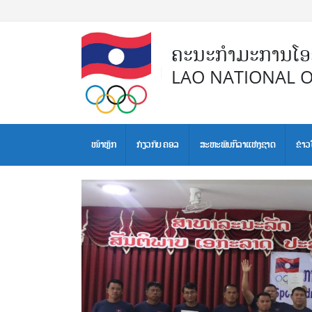
ຄະນະກຳມະການໂອລ
LAO NATIONAL 
ໜ້າຫຼັກ
ກ່ຽວກັບ ຄອລ
ສະຫະພັນກິລາແຫ່ງຊາດ
ຂ່າວ