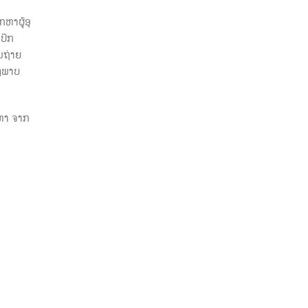
ຫາຜູ້ອຸ
ປິກ
ນຖ່າຍ
ອງພາບ
ນຫາ ຈາກ