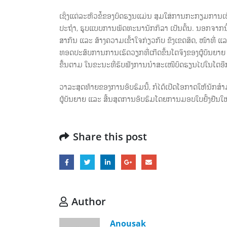
ເຊິ່ງແຕ່ລະຫົວຂໍ້ຂອງບົດຮຽນແມ່ນ ສຸມໃສ່ການກະກຽມການເປ
ປະຖໍາ, ຮູບແບບການພັດທະນານັກກິລາ ເປັນຕົ້ນ. ນອກຈາກນ
ສາກົນ ແລະ ສ້າງຄວາມເຂົ້າໃຈກ່ຽວກັບ ຂົງເຂດສິດ, ໜ້າທີ່ 
ທອດປະສົບການການເຮັດວຽກທີ່ເກີດຂຶ້ນໂຕຈິງຂອງຜູ້ບັນ
ຂື້ນຕາມ ໃນຂະນະທີ່ຮັບຟັງການນໍາສະເໜີບົດຮຽນໄປໃນໂຕອີ
ວາລະສຸດທ້າຍຂອງການອົບຮົມນີ້, ກໍໄດ້ເປີດໂອກາດໃຫ້ນັກສ
ຜູ້ບັນຍາຍ ແລະ ສີ້ນສຸດການອົບຮົມໂດຍການມອບໃບຢັ້ງຢືນ
Share this post
Author
Anousak