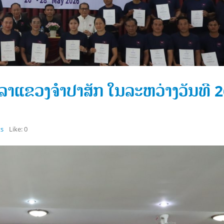
ິລາແຂວງຈໍາປາສັກ ໃນລະຫວ່າງວັນທີ 2
s
Like:
0
ຄະນະກໍາມະການໂອແລມປິກ
ຄະນະກໍາມະການໂອແລມປ
ແຫ່ງຊາດລາວ ໄດ້ເຂົ້າຮ່ວມກອງ
ແຫ່ງຊາດລາວໄດ້ເຂົ້າຮ່ວມ
ປະຊຸມ ສະຫະພັນກິລາອາຊີຕາເວັນ
ປະຊຸມສະພາສະຫະພັນກິລ
ໃຕ້ (SEAGF) ໄດ້ຈັດກອງປະຊຸມສະພາ
ຄັ້ງທີ 2, ໃນລະຫວ່າງວັນທີ 15 – 18 ກ
ອິດສຳລັບສະໄໝ 2025–2027 ໃນວັນທີ
2026 ທີ່ໂຮງແຮມຊັນເວ ຣີສອດ, ປະ
2026, ທີ່ເມືອງເປຕາລິງ ຈາຢາ,
ເລຍ
ມາເລເຊຍ
ເດືອນກໍລະກົດ 22, 2026