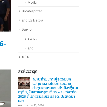
Media
Uncategorized
ຂ່າວໃໝ່ & ອີເວັນ
ບົດຂ່າວ
Asides
6-
ຂ່າວ
ສະໄລ
ຂ່າວໃໝ່ລ່າສູດ
ິກ
ຄະນະກໍາມະການໂອແລມປິກ
ຄະນ
ກອງ
ແຫ່ງຊາດລາວ ໄດ້ເຂົ້າຮ່ວມກອງ
ແຫ່ງ
າຊີເກມ
ປະຊຸມ ສະຫະພັນກິລາອາຊີຕາເວັນ
ປະຊ
ໍລະກົດ
ອອກສຽງໃຕ້ (SEAGF) ໄດ້ຈັດກອງປະຊຸມສະພາ
ຄັ້ງທີ 2, ໃນລະ
ເທດມາ
ຄັ້ງທຳອິດສຳລັບສະໄໝ 2025–2027 ໃນວັນທີ
2026 ທີ່ໂຮງແ
8 ເມສາ 2026, ທີ່ເມືອງເປຕາລິງ ຈາຢາ,
ເລຍ
ປະເທດມາເລເຊຍ
ເດືອນກໍລະກົດ 22, 