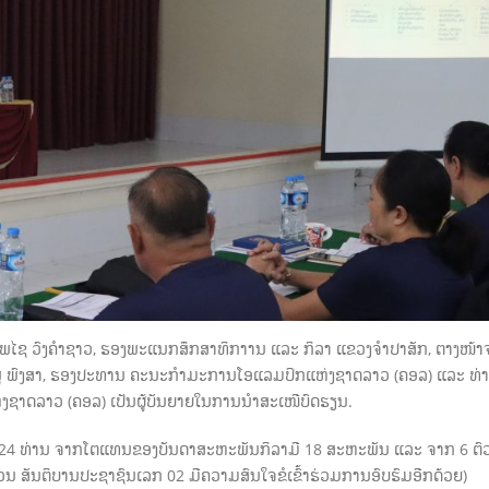
ານ ໂພໄຊ ວົງຄໍາຊາວ, ຮອງພະແນກສຶກສາທິກາານ ແລະ ກິລາ ແຂວງຈໍາປາສັກ, ຕາງໜ້
 ພົງສາ, ຮອງປະທານ ຄະນະກໍາມະການໂອແລມປິກແຫ່ງຊາດລາວ (ຄອລ) ແລະ ທ່າ
ງຊາດລາວ (ຄອລ) ເປັນຜູ້ບັນຍາຍໃນການນໍາສະເໜີບົດຮຽນ.
ມົດ 24 ທ່ານ ຈາກໂຕແທນຂອງບັນດາສະຫະພັນກິລາມີ 18 ສະຫະພັນ ແລະ ຈາກ 6 ຕົວ
ວນ ສັນຕິບານປະຊາຊົນເລກ 02 ມີຄວາມສົນໃຈຂໍເຂົ້າຮ່ວມການອົບຮົມອີກດ້ວຍ)