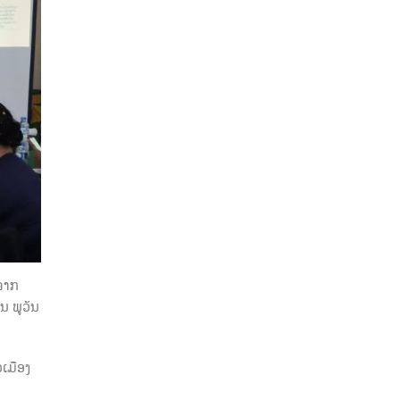
າຈາກ
ນ ພູວັນ
ເມືອງ