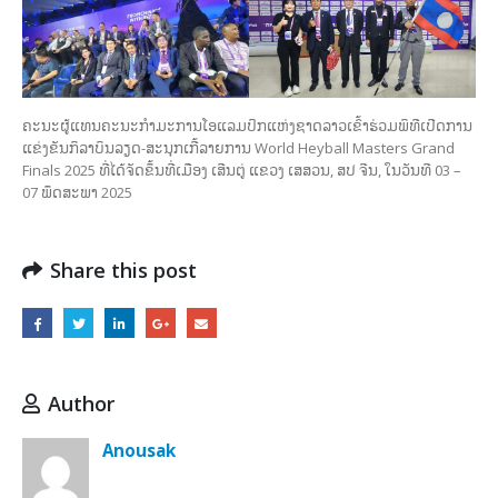
ຄະນະຜູ້ແທນຄະນະກຳມະການໂອແລມປິກແຫ່ງຊາດລາວເຂົ້າຮ່ວມພິທີເປີດການ
ແຂ່ງຂັນກິລາບິນລຽດ-ສະນຸກເກີ້ລາຍການ World Heyball Masters Grand
Finals 2025 ທີ່ໄດ້ຈັດຂຶ້ນທີ່ເມືອງ ເສີນຕູ່ ແຂວງ ເສສວນ, ສປ ຈີນ, ໃນວັນທີ 03 –
07 ພຶດສະພາ 2025
Share this post
Author
Anousak