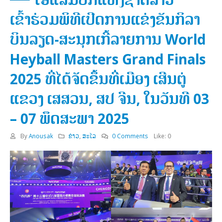
ເຂົ້າຮ່ວມພິທີເປີດການແຂ່ງຂັນກິລາ
ບິນລຽດ-ສະນຸກເກີ້ລາຍການ World
Heyball Masters Grand Finals
2025 ທີ່ໄດ້ຈັດຂຶ້ນທີ່ເມືອງ ເສີນຕູ່
ແຂວງ ເສສວນ, ສປ ຈີນ, ໃນວັນທີ 03
– 07 ພຶດສະພາ 2025
By
Anousak
ຂ່າວ
,
ສະໄລ
0 Comments
Like:
0