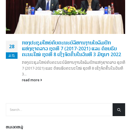
ກອງປະຊຸມໃຫຍ່ຄົບຄະນະບໍລິຫານງານໂອລິມປິກ
28
ແຫ່ງຊາດລາວ ຊຸດທີ 7 (2017-2021) ແລະ ຕ້ອນຮັບ
ຄະນະໃໝ່ ຊຸດທີ 8 ເຊິ່ງຈັດຂຶ້ນໃນວັນທີ 3 ມິຖຸນາ 2022
ມ.ຖ.
ກອງປະຊຸມໃຫຍ່ຄົບຄະນະບໍລິຫານງານໂອລິມປິກແຫ່ງຊາດລາວ ຊຸດທີ
7 (2017-2021) ແລະ ຕ້ອນຮັບຄະນະໃໝ່ ຊຸດທີ 8 ເຊິ່ງຈັດຂຶ້ນໃນວັນທີ
3...
read more
ຫມວດຫມູ່