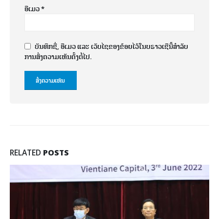
ອີເມວ
*
ບັນທຶກຊື່, ອີເມວ ແລະ ເວັບໄຊຂອງຂ້ອຍໄວ້ໃນບຣາວເຊີນີ້ສຳລັບ
ການສົ່ງຄວາມເຫັນຄັ້ງຕໍ່ໄປ.
RELATED
POSTS