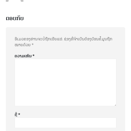
ຕອບກັບ
ອີເມວຂອງທ່ານຈະບໍ່ຖືກເຜີຍແຜ່.
ຊ່ອງທີ່ຈຳເປັນຕ້ອງປ້ອນຂໍ້ມູນຖືກ
ໝາຍດ້ວຍ
*
ຄວາມເຫັນ
*
ຊື່
*