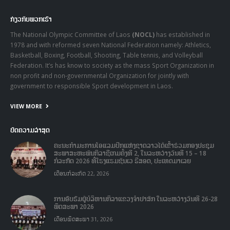
ກ່ຽວກັບພວກເຮົາ
The National Olympic Committee of Laos
(NOCL)
has established in
1978 and with reformed seven National Federation namely: Athletics,
Basketball, Boxing, Football, Shooting, Table tennis, and Volleyball
Federation. It’s has know to society as the mass Sport Organization in
non profit and non-governmental Organization for jointly with
government to responsible Sport development in Laos.
VIEW MORE
ບົດຄວາມລ່າສຸດ
ຄະນະກໍາມະການໂອແລມປິກແຫ່ງຊາດລາວໄດ້ເຂົ້າຮ່ວມກອງປະຊຸມ
ສະພາສະຫະພັນກິລາຊີເກມຄັ້ງທີ 2, ໃນລະຫວ່າງວັນທີ 15 – 18
ກໍລະກົດ 2026 ທີ່ໂຮງແຮມຊັນເວ ຣີສອດ, ປະເທດມາເລຍ
ເດືອນກໍລະກົດ 22, 2026
ການອົບຮົມຜູ້ບໍລິຫານກິລາແຂວງຈໍາປາສັກ ໃນລະຫວ່າງວັນທີ 26-28
ພຶດສະພາ 2026
ເດືອນພຶດສະພາ 31, 2026