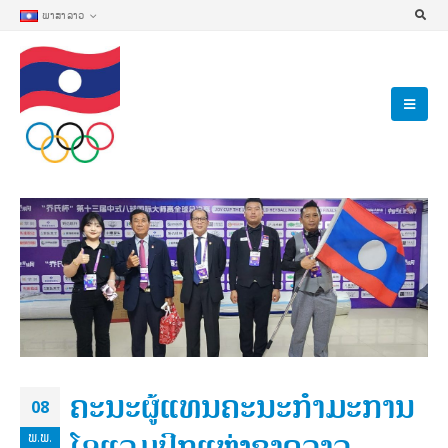
ພາສາລາວ
ຄະນະຜູ້ແທນຄະນະກຳມະການ
08
ໂອແລມປິກແຫ່ງຊາດລາວ
ພ.ພ.