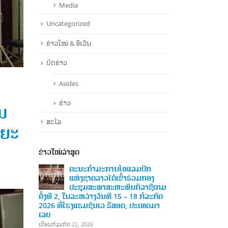
Media
Uncategorized
ຂ່າວໃໝ່ & ອີເວັນ
ບົດຂ່າວ
Asides
ຂ່າວ
ນ
ສະໄລ
ຍຍະ
ຂ່າວໃໝ່ລ່າສູດ
ິກ
ຄະນະກໍາມະການໂອແລມປິກ
ຄະນ
ກອງ
ແຫ່ງຊາດລາວ ໄດ້ເຂົ້າຮ່ວມກອງ
ແຫ່ງ
າຊີເກມ
ປະຊຸມ ສະຫະພັນກິລາອາຊີຕາເວັນ
ປະຊ
ໍລະກົດ
ອອກສຽງໃຕ້ (SEAGF) ໄດ້ຈັດກອງປະຊຸມສະພາ
ຄັ້ງທີ 2, ໃນລະ
ເທດມາ
ຄັ້ງທຳອິດສຳລັບສະໄໝ 2025–2027 ໃນວັນທີ
2026 ທີ່ໂຮງແ
8 ເມສາ 2026, ທີ່ເມືອງເປຕາລິງ ຈາຢາ,
ເລຍ
ປະເທດມາເລເຊຍ
ເດືອນກໍລະກົດ 22, 