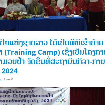
ກແຫ່ງຊາດລາວ ໄດ້ເປີດພິທີເຂົ້າຄ້າຍ
າ (Training Camp) ເຊິ່ງເປັນໂຄງກາ
ມວຍປໍ້າ ຈັດຂຶ້ນທີ່ສະຖາບັນກິລາ-ກາ
າ 2024
ຄະນະກໍາມະການໂອແລມປິກ
ຄະນະກໍາມະການໂອແລມປ
s
Like:
0
ແຫ່ງຊາດລາວ ໄດ້ເຂົ້າຮ່ວມກອງ
ແຫ່ງຊາດລາວໄດ້ເຂົ້າຮ່ວມ
ປະຊຸມ ສະຫະພັນກິລາອາຊີຕາເວັນ
ປະຊຸມສະພາສະຫະພັນກິລ
ໃຕ້ (SEAGF) ໄດ້ຈັດກອງປະຊຸມສະພາ
ຄັ້ງທີ 2, ໃນລະຫວ່າງວັນທີ 15 – 18 ກ
ອິດສຳລັບສະໄໝ 2025–2027 ໃນວັນທີ
2026 ທີ່ໂຮງແຮມຊັນເວ ຣີສອດ, ປະ
2026, ທີ່ເມືອງເປຕາລິງ ຈາຢາ,
ເລຍ
ມາເລເຊຍ
ເດືອນກໍລະກົດ 22, 2026