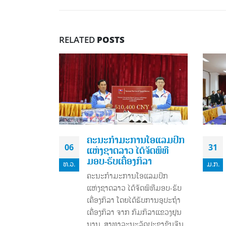
RELATED
POSTS
ນໂອແລມປິກ
ກອງປະຊຸມໃຫຍ່ຄະນະ
31
17
ຈັດພິທີ
ບໍລິຫານງານຄະນະກໍາມະ
ິລາ
ການໂອແລມປິກແຫ່ງຊາດ
ມ.ກ.
ມ.ກ.
ລາວ ຊຸດທີ 8 ປະຈໍາປີ 2023
ແລມປິກ
ໃນວັນທີ 26 ມັງກອນ 2023
ດພິທີມອບ-ຮັບ
read more
ັບການອຸປະຖໍາ
ມກິລາແຂວງຢຸນ
ດປະຊາຊົນຈີນ,