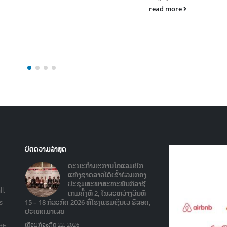
read more
ບົດຄວາມລ່າສຸດ
ຄະນະກໍາມະການໂອແລມປິກ
ແຫ່ງຊາດລາວໄດ້ເຂົ້າຮ່ວມກອງ
ປະຊຸມສະພາສະຫະພັນກິລາຊີ
l,
ເກມຄັ້ງທີ 2, ໃນລະຫວ່າງວັນທີ
s
15 – 18 ກໍລະກົດ 2026 ທີ່ໂຮງແຮມຊັນເວ ຣີສອດ,
ປະເທດມາເລຍ
ເດືອນກໍລະກົດ 22, 2026
ith
ການອົບຮົມຜູ້ບໍລິຫານກິລາແຂວງ
ຈໍາປາສັກ ໃນລະຫວ່າງວັນທີ 26-