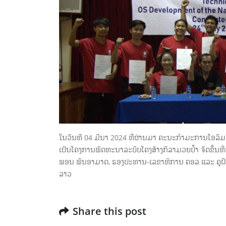
ເດືອນເມສ
ການອົບຮົມຜູ້ບໍລິຫານກິລາແຂວງ
ຈໍາປາສັກ ໃນລະຫວ່າງວັນທີ 26-28
ພຶດສະພາ 2026
ເດືອນພຶດສະພາ 31, 2026
ເດືອນທັນ
ການເຂົ້າຮ່ວມແຂ່ງຂັນກິລາ ເອຊຽນ
ເກມຫາດຊາຍ ຄັ້ງທີ 6, ຈັດຂື້ນທີ່
ເມືອງ ຊານຢາ, ປະເທດ ຈີນ ເປັນ
ເຈົ້າພາບ ໃນລະຫວ່າງວັນທີ 22 – 30 ເມສາ
2026
ເຄື່ອງ
ສາທາລະ
ເດືອນເມສາ 24, 2026
ເດືອນທັນ
ໃນວັນທີ 04 ມີນາ 2024 ທີ່ຜ່ານມາ ຄະນະກໍາມະການໂອລິມປິ
ເປັນໂຄງການພັດທະນາລະບົບໂຄງສ້າງກິລາມວຍປໍ້າ ຈັດຂຶ້ນທີ
ພອນ ພົນອາມາດ, ຮອງປະທານ-ເລຂາທິການ ຄອລ ແລະ ຄູຝຶກ
ລາວ
Share this post