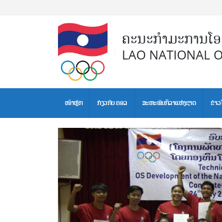
ຄະນະກຳມະການໂອລ
LAO NATIONAL 
ໜ້າຫຼັກ
ກ່ຽວກັບ ຄອລ
ສະຫະພັນກິລາແຫ່ງຊາດ
ຂ່າວ