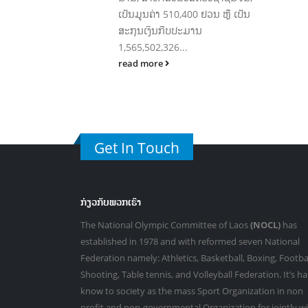
 ຢວນ ຫຼື ເປັນ
ານ
Get In Touch
ກ່ຽວກັບພວກເຮົາ
The National Olympic Committee of Laos
(NOCL)
has
established in 1978 and with reformed seven National
Federation namely: Athletics, Basketball, Boxing, Footbal
Shooting, Table tennis, and Volleyball Federation. It’s ha
know to society as the mass Sport Organization in non
profit and non-governmental Organization for jointly w
government to responsible Sport development in Laos.
VIEW MORE