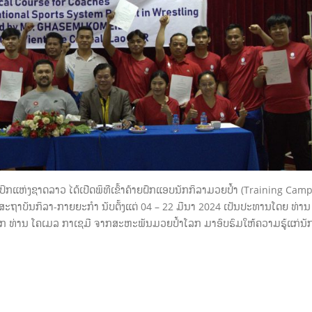
າ 13, 2026
ການອົບຮົມຜູ້ບໍລິຫານກິລ
ຄະນະກໍາມະການໂອແລມປິກ
ຈໍາປາສັກ ໃນລະຫວ່າງວັນທ
ແຫ່ງຊາດລາວ ໄດ້ຈັດພິທີມອບ-ຮັບ
ພຶດສະພາ 2026
ເຄື່ອງກິລາ
ເດືອນພຶດສະພາ 31, 2026
ວາ 6, 2025
ການເຂົ້າຮ່ວມແຂ່ງຂັນກິລ
ຄະນະກໍາມະການໂອແລມປິກ
ເກມຫາດຊາຍ ຄັ້ງທີ 6, ຈັດຂື
ແຫ່ງຊາດລາວ ໄດ້ຈັດພິທີມອບ-ຮັບ
ເມືອງ ຊານຢາ, ປະເທດ ຈີນ
ເຄື່ອງກິລາ ໂດຍໄດ້ຮັບການອຸປະຖໍາ
ເຈົ້າພາບ ໃນລະຫວ່າງວັນທີ 22 – 30
ກິລາ ຈາກ ກົມກິລາແຂວງຢຸນນານ,
2026
ນະລັດປະຊາຊົນຈີນ
ເດືອນເມສາ 24, 2026
ວາ 6, 2025
ກແຫ່ງຊາດລາວ ໄດ້ເປີດພິທີເຂົ້າຄ້າຍຝຶກແອບນັກກິລາມວຍປໍ້າ (Training Camp) 
່ສະຖາບັນກິລາ-ກາຍຍະກໍາ ນັບຕັ້ງແຕ່ 04 – 22 ມີນາ 2024 ເປັນປະທານໂດຍ ທ່ານ
 ທ່ານ ໂຄເມລ ກາເຊມີ ຈາກສະຫະພັນມວຍປໍ້າໂລກ ມາອົບຮົມໃຫ້ຄວາມຮູ້ແກ່ນັ