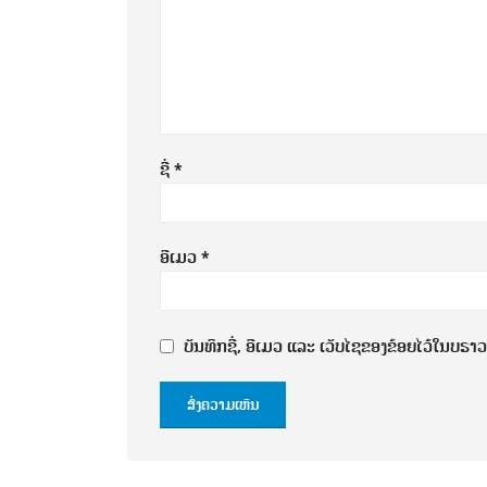
ຊື່
*
ອີເມວ
*
ບັນທຶກຊື່, ອີເມວ ແລະ ເວັບໄຊຂອງຂ້ອຍໄວ້ໃນບຣາວເຊ