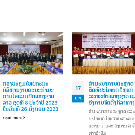
ສໍາມະນາການຕະຫຼາດ ແລະ
ການອົບຮົມຜູ້ບໍລິຫານກ
28
ສິດທິປະໂຫຍດ ໃຫ້ແກ່
ແຂວງ ອັດຕະປື 22 – 2
ສະຫະພັນແຫ່ງຊາດ ແລະ
ພຶດສະພາ 2024
ພ.ພ.
ອົງການຈັດຕັ້ງກິລາທາງສັງຄົມ
read more
ສໍາມະນາການຕະຫຼາດ ແລະ ສິດທິ
ປະໂຫຍດ ໃຫ້ແກ່ສະຫະພັນ
ແຫ່ງຊາດ ແລະ ອົງການຈັດຕັ້ງກິລາ
ທາງສັງຄົມ