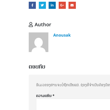
Author
Anousak
ຕອບກັບ
ອີເມວຂອງທ່ານຈະບໍ່ຖືກເຜີຍແຜ່.
ຊ່ອງທີ່ຈຳເປັນຕ້ອງປ
ຄວາມເຫັນ
*