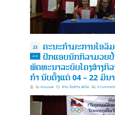
ຄະນະກໍາມະການໂອລິມປິ
23
ຝຶກແອບນັກກິລາມວຍປໍ້
ມ.ນ.
ພັດທະນາລະບົບໂຄງສ້າງກິລາ
ກໍາ ນັບຕັ້ງແຕ່ 04 – 22 ມີນ
ຄະນະກໍາມະການໂອແລມປິກ
By
Anousak
ຂ່າວ
,
ບົດຂ່າວ
,
ສະໄລ
0 Comment
ແຫ່ງຊາດລາວໄດ້ເຂົ້າຮ່ວມກອງ
ປະຊຸມສະພາສະຫະພັນກິລາຊີເກມ
ຄັ້ງທີ 2, ໃນລະຫວ່າງວັນທີ 15 – 18 ກໍລະກົດ
ອອກສຽງ
2026 ທີ່ໂຮງແຮມຊັນເວ ຣີສອດ, ປະເທດມາ
ຄັ້ງທຳ
ເລຍ
8 ເມສາ 
ປະເທດ
ເດືອນກໍລະກົດ 22, 2026