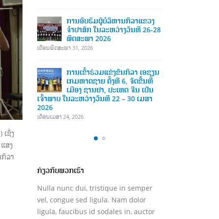
ເດືອນເມສາ 13, 2026
າແຂວງ
ການອ
ີ 26-28
ຄະນະກໍາມະການໂອແລມປິກ
ຈໍາປ
ແຫ່ງຊາດລາວ ໄດ້ຈັດພິທີມອບ-ຮັບ
ພຶດ
ເຄື່ອງກິລາ
ເດືອນພຶດສະພາ 31,
ເດືອນທັນວາ 6, 2025
າ ເອຊຽນ
ການເ
້ນທີ່
ຄະນະກໍາມະການໂອແລມປິກ
ເກມຫ
 ເປັນ
ແຫ່ງຊາດລາວ ໄດ້ຈັດພິທີມອບ-ຮັບ
ເມືອ
 ເມສາ
ເຄື່ອງກິລາ ໂດຍໄດ້ຮັບການອຸປະຖໍາ
ເຈົ້າພາບ ໃນລະ
ເຄື່ອງກິລາ ຈາກ ກົມກິລາແຂວງຢຸນນານ,
2026
ສາທາລະນະລັດປະຊາຊົນຈີນ
ເດືອນເມສາ 24, 20
ເດືອນທັນວາ 6, 2025
ເຊິ່ງ
 ແສງ
ກກິລາ
ກ່ຽວກັບພວກເຮົາ
Nulla nunc dui, tristique in semper
vel, congue sed ligula. Nam dolor