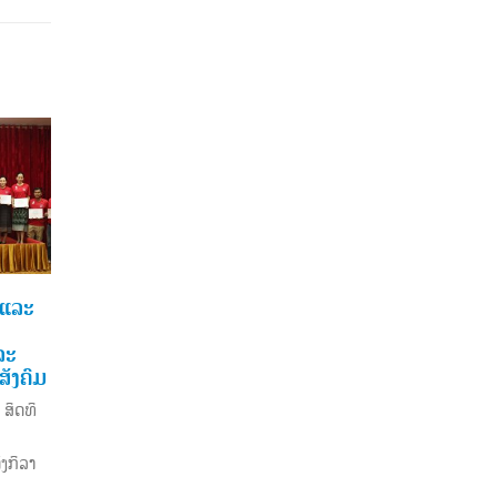
ິລາ
ກອງປະຊຸມຄະນະກໍາມະການ
ວັນ
05
24
6
ປະສານງານຂອງສະພາໂອລິມ
129
ປິກອາຊີ ສໍາລັບນັກກິລາເອ
ແຂວ
ມ.ສ.
ສ.ຫ.
ຊຽນເກມໃນຮົ່ມ ແລະ ສີລະ
ວັນໂ
ປະການຕໍ່ສູ້ ຄັ້ງທີ 6 ທີ່ ບາງ
ທີ່ນ
ກອກ, ປະເທດໄທ, ໃນວັນທີ
ນະເ
14 – 15 ພະຈິກ 2022
read
read more