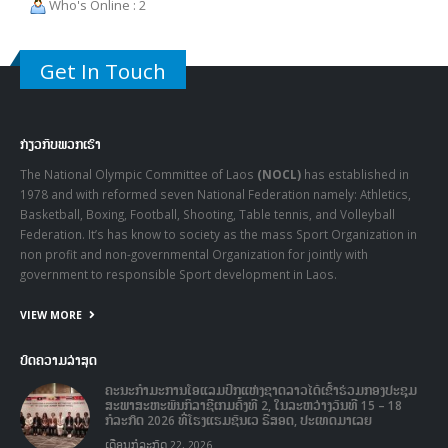
Who's Online : 2
Get In Touch
ກ່ຽວກັບພວກເຮົາ
The National Olympic Committee of Laos
(NOCL)
has established in
1978 and with reformed seven National Federation namely: Athletics,
Basketball, Boxing, Football, Shooting, Table tennis, and Volleyball
Federation. It’s has know to society as the mass Sport Organization in
non profit and non-governmental Organization for jointly with
government to responsible Sport development in Laos.
VIEW MORE
ບົດຄວາມລ່າສຸດ
ຄະນະກໍາມະການໂອແລມປິກແຫ່ງຊາດລາວໄດ້ເຂົ້າຮ່ວມກອງປະຊຸມ
ສະພາສະຫະພັນກິລາຊີເກມຄັ້ງທີ 2, ໃນລະຫວ່າງວັນທີ 15 – 18
ກໍລະກົດ 2026 ທີ່ໂຮງແຮມຊັນເວ ຣີສອດ, ປະເທດມາເລຍ
ເດືອນກໍລະກົດ 22, 2026