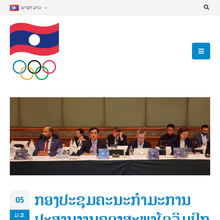
ພາສາລາວ
ກອງປະຊຸມຄະນະກໍາມະການ
05
ປະສານງານຂອງສະພາໂອລິມປິກ
ມ.ສ.