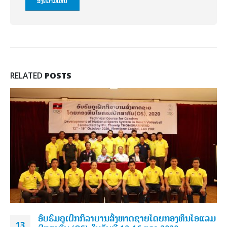
RELATED
POSTS
ອົບ​ຮົມ​ຄູ​ເຝິກ​ກິ​ລາ​ບານ​ສົ່ງຫາດ​ຊາຍ​ໂດຍກອງ​ທຶນ​ໂອ​​ແລມ​
13