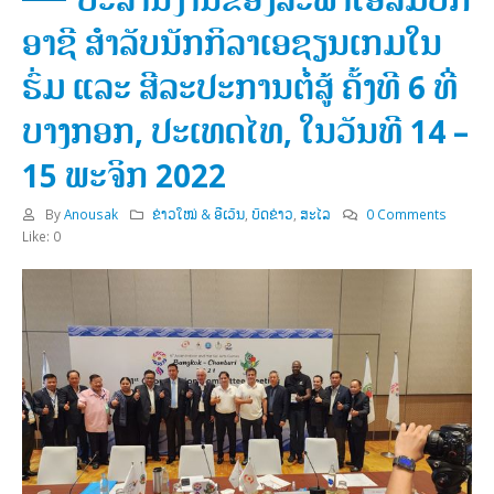
ອາຊີ ສໍາລັບນັກກິລາເອຊຽນເກມໃນ
ຮົ່ມ ແລະ ສີລະປະການຕໍ່ສູ້ ຄັ້ງທີ 6 ທີ່
ບາງກອກ, ປະເທດໄທ, ໃນວັນທີ 14 –
15 ພະຈິກ 2022
By
Anousak
ຂ່າວໃໝ່ & ອີເວັນ
,
ບົດຂ່າວ
,
ສະໄລ
0 Comments
Like:
0