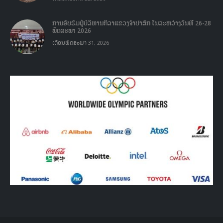
ການອົບຮົມຜູ້ບໍລິຫານກິລາແຂວງຈໍາປາສັກ ໃນລະຫວ່າງວັນທີ 26-28
ພຶດສະພາ 2026
ເດືອນພຶດສະພາ 31, 2026