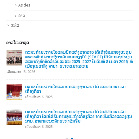
Asides
ຂ່າວ
ສະໄລ
ຂ່າວໃໝ່ລ່າສູດ
ຄະນະກໍາມະການໂອແລມປິກແຫ່ງຊາດລາວ ໄດ້ເຂົ້າຮ່ວມກອງປະຊຸມ
ສະຫະພັນກິລາອາຊີຕາເວັນອອກສຽງໃຕ້ (SEAGF) ໄດ້ຈັດກອງປະຊຸມ
ສະພາຄັ້ງທຳອິດສຳລັບສະໄໝ 2025–2027 ໃນວັນທີ 8 ເມສາ 2026, ທີ່
ເມືອງເປຕາລິງ ຈາຢາ, ປະເທດມາເລເຊຍ
ເດືອນເມສາ 13, 2026
ຄະນະກໍາມະການໂອແລມປິກແຫ່ງຊາດລາວ ໄດ້ຈັດພິທີມອບ-ຮັບ
ເຄື່ອງກິລາ
ເດືອນທັນວາ 6, 2025
ຄະນະກໍາມະການໂອແລມປິກແຫ່ງຊາດລາວ ໄດ້ຈັດພິທີມອບ-ຮັບ
ເຄື່ອງກິລາ ໂດຍໄດ້ຮັບການອຸປະຖໍາເຄື່ອງກິລາ ຈາກ ກົມກິລາແຂວງຢຸນ
ນານ, ສາທາລະນະລັດປະຊາຊົນຈີນ
ເດືອນທັນວາ 6, 2025