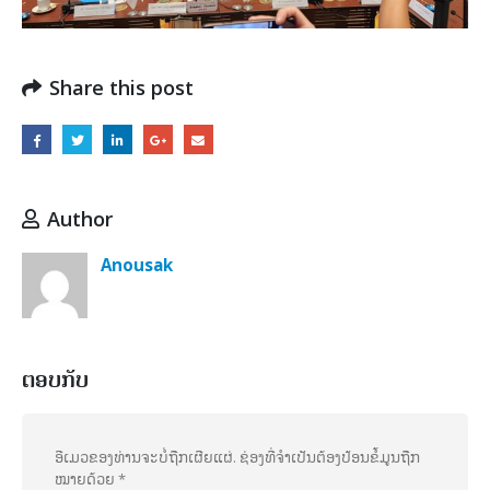
Share this post
Author
Anousak
ຕອບກັບ
ອີເມວຂອງທ່ານຈະບໍ່ຖືກເຜີຍແຜ່.
ຊ່ອງທີ່ຈຳເປັນຕ້ອງປ້ອນຂໍ້ມູນຖືກ
ໝາຍດ້ວຍ
*