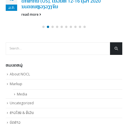
ປິກ​ສາ​ກົນ (OS), ໃນວັນທີ 12-16 ຕຸລາ 2020
ນະຄອນຫຼວງວຽງຈັນ
ມ.ກ.
read more
ຫມວດຫມູ່
About NOCL
Markup
Media
Uncategorized
ຂ່າວໃໝ່ & ອີເວັນ
ບົດຂ່າວ