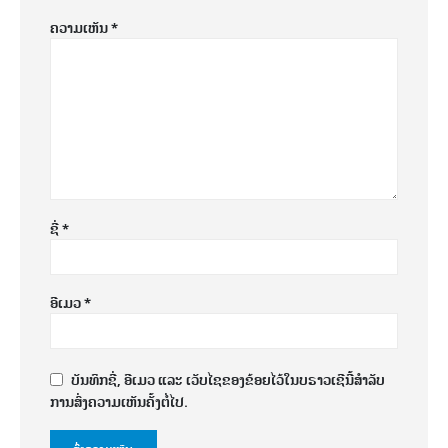
ຄວາມເຫັນ
*
ຊື່
*
ອີເມວ
*
ບັນທຶກຊື່, ອີເມວ ແລະ ເວັບໄຊຂອງຂ້ອຍໄວ້ໃນບຣາວເຊີນີ້ສຳລັບ
ການສົ່ງຄວາມເຫັນຄັ້ງຕໍ່ໄປ.